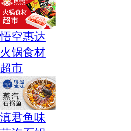
悟空惠达
火锅食材
超市
滇君鱼味