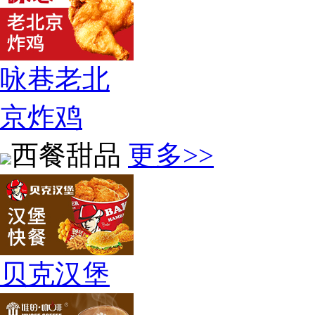
咏巷老北
京炸鸡
西餐甜品
更多>>
贝克汉堡