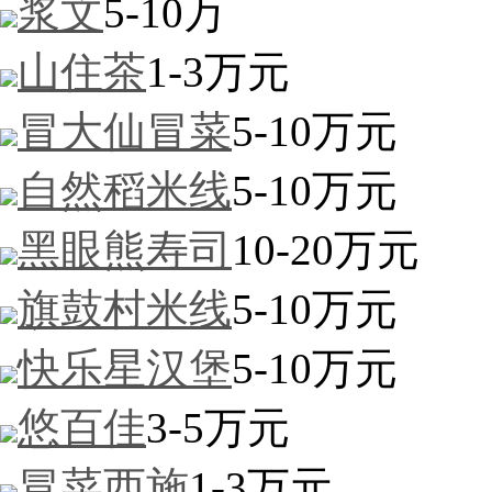
浆文
5-10万
山住茶
1-3万元
冒大仙冒菜
5-10万元
自然稻米线
5-10万元
黑眼熊寿司
10-20万元
旗鼓村米线
5-10万元
快乐星汉堡
5-10万元
悠百佳
3-5万元
冒菜西施
1-3万元