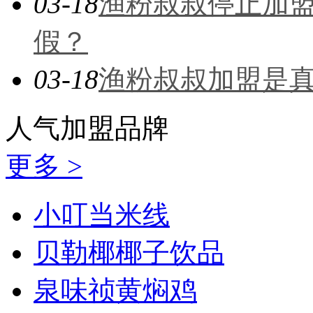
03-18
渔粉叔叔停止加
假？
03-18
渔粉叔叔加盟是
人气加盟
品牌
更多 >
小叮当米线
贝勒椰椰子饮品
泉味祯黄焖鸡