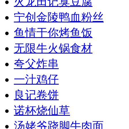
火龙田记臭豆腐
宁创金陵鸭血粉丝
鱼情于你烤鱼饭
无限牛火锅食材
夸父炸串
一汁鸡仔
良记卷饼
诺杯烧仙草
汤姥爷跷脚牛肉面