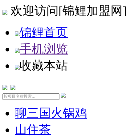
欢迎访问[锦鲤加盟网]
锦鲤首页
手机浏览
收藏本站
聊三国火锅鸡
山住茶