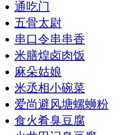
通吃门
五骨太尉
串口令串串香
米膳煌卤肉饭
麻朵姑娘
米丞相小碗菜
爱尚避风塘螺蛳粉
食火肴臭豆腐