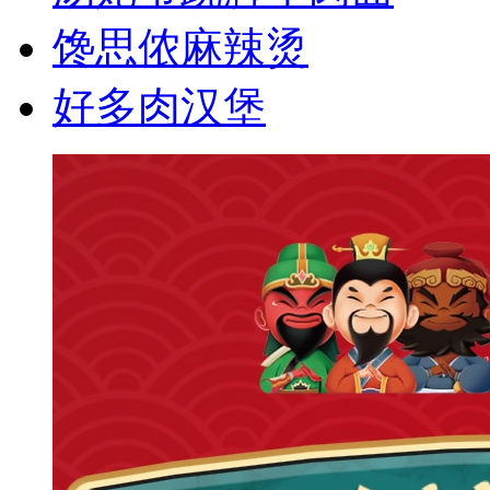
馋思侬麻辣烫
好多肉汉堡