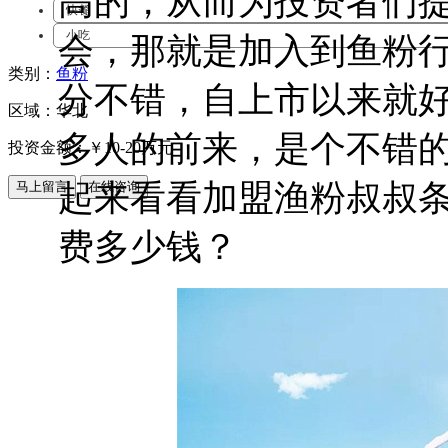
高的，从而为投资者们
快餐
小吃
会，那就是加入到鱼粉
类别：
鱼粉
分不错，自上市以来就
区域：华北
多人的前来，是个不错
投资金额：￥
10-20万元
起来看看加盟渔粉叔叔
费多少钱？