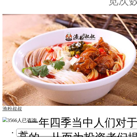
览次数:
渔粉叔叔
一年四季当中人们对
3566人
已咨询
鱼粉