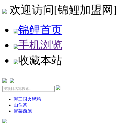
欢迎访问[锦鲤加盟网]
锦鲤首页
手机浏览
收藏本站
聊三国火锅鸡
山住茶
冒菜西施