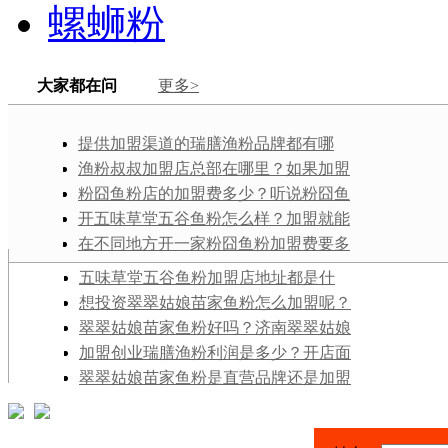
螺蛳粉
大家都在问
更多>
提供加盟渠道的瑞膳渔粉品牌都有哪
些？这么多年了，现在来看这一美食类型
渔粉叔叔加盟店总部在哪里？如果加盟
的前景怎么样？
它的话，电话号码是多少？
粉囧鱼粉店的加盟费多少？听说粉囧鱼
粉是个不错的小本项目，真的吗？
开五味草堂五谷鱼粉怎么样？加盟就能
学还是需要花钱买技术配方？
在不同地方开一家粉囧鱼粉加盟费要多
少钱？费用组成分为几部分？
五味草堂五谷鱼粉加盟店地址都是什
么？开一家五味草堂五谷鱼粉加盟店，大
想投资翠翠姑娘苗家鱼粉怎么加盟呢？
概多少钱？
有没有人加盟过它并且成功过啊？
翠翠姑娘苗家鱼粉好吗？济南翠翠姑娘
苗家鱼粉加盟之后的生意怎么样呢？
加盟创业瑞膳渔粉利润是多少？开店面
积的大小对营业额的影响很大吗？
翠翠姑娘苗家鱼粉是直营品牌还是加盟
项目？听说现在很火诶，想在别处开一
家，怎么样？