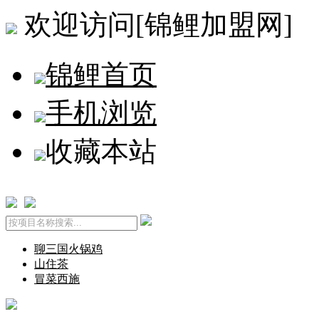
欢迎访问[锦鲤加盟网]
锦鲤首页
手机浏览
收藏本站
聊三国火锅鸡
山住茶
冒菜西施