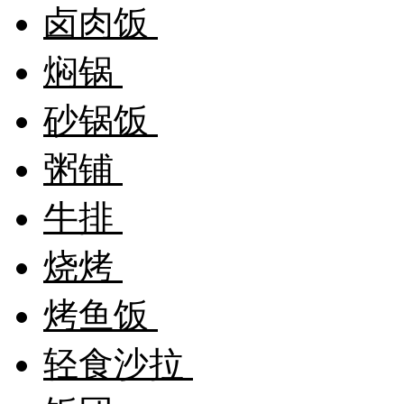
卤肉饭
焖锅
砂锅饭
粥铺
牛排
烧烤
烤鱼饭
轻食沙拉