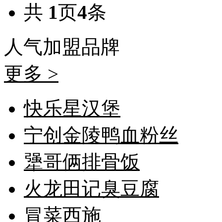
共
1
页
4
条
人气加盟
品牌
更多 >
快乐星汉堡
宁创金陵鸭血粉丝
犟哥俩排骨饭
火龙田记臭豆腐
冒菜西施