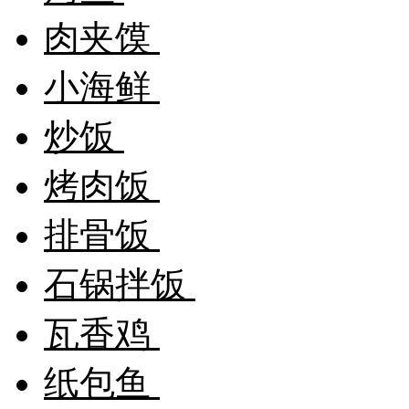
肉夹馍
小海鲜
炒饭
烤肉饭
排骨饭
石锅拌饭
瓦香鸡
纸包鱼