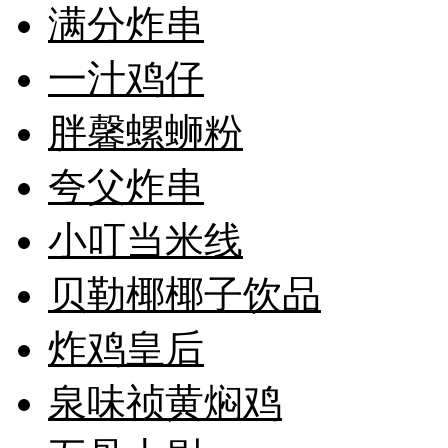
满分炸串
一汁鸡仔
胖馨螺蛳粉
夸父炸串
小叮当米线
贝勒椰椰子饮品
炸鸡皇后
泉味祯黄焖鸡