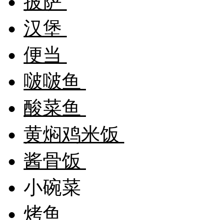
披萨
汉堡
便当
啵啵鱼
酸菜鱼
黄焖鸡米饭
酱骨饭
小碗菜
烤鱼