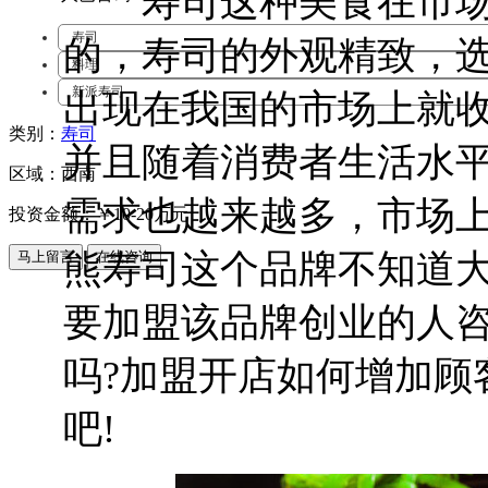
寿司这种美食在市场
寿司
的，寿司的外观精致，
料理
新派寿司
出现在我国的市场上就
类别：
寿司
并且随着消费者生活水
区域：西南
需求也越来越多，市场
投资金额：￥
10-20万元
熊寿司这个品牌不知道大
要加盟该品牌创业的人
吗?加盟开店如何增加顾
吧!