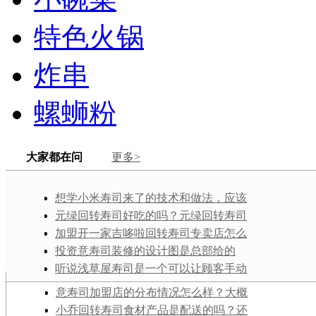
特色火锅
炸串
螺蛳粉
大家都在问
更多>
想学小米寿司来了的技术和做法，应该
去哪里找学习的渠道和途径？培训机构可
元绿回转寿司好吃的吗？元绿回转寿司
不可以？
加盟费需要花多少钱？
加盟开一家吉哆啦回转寿司专卖店怎么
样？吉哆啦回转寿司的货源从哪里来？
投资意寿司装修的设计图是总部给的
吗？多长时间能把店铺筹备好开业做生
听说浅草屋寿司是一个可以让顾客手动
意？
diy的浅草屋寿司店，可以提供更多的利润
意寿司加盟店的分布情况怎么样？大概
来源是吗？
数量是多少？
小乔回转寿司食材产品是配送的吗？还