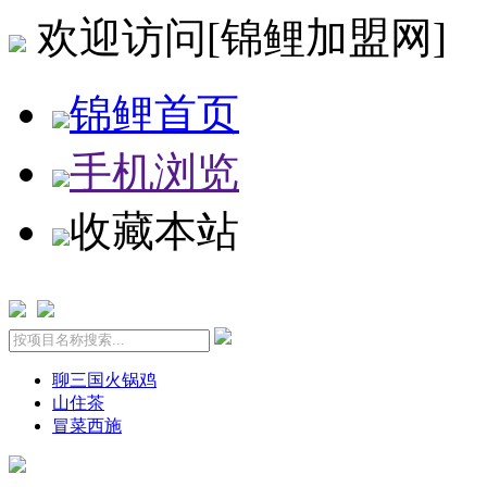
欢迎访问[锦鲤加盟网]
锦鲤首页
手机浏览
收藏本站
聊三国火锅鸡
山住茶
冒菜西施