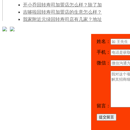
是说只输送原材料，剩下的步骤自己完成
开小乔回转寿司加盟店怎么样？除了加
呢？
盟费我还需要准备什么其他的吗？
吉哆啦回转寿司加盟店的生意怎么样？
现在加盟它开店还有没有成功的机会和可
我家附近元绿回转寿司店有几家？地址
能？
都是什么？其他省市能不能开元绿回转寿
司店？
姓名：
手机：
微信：
留言：
提交留言