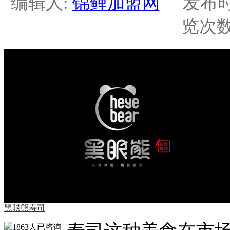
编辑人:
锦鲤加盟网
发布时间：2
览次数:
黑眼熊寿司
1863人
已咨询