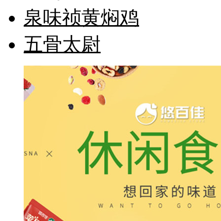
泉味祯黄焖鸡
五骨太尉