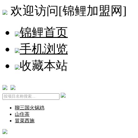
欢迎访问[锦鲤加盟网]
锦鲤首页
手机浏览
收藏本站
聊三国火锅鸡
山住茶
冒菜西施