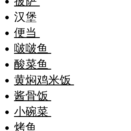
披萨
汉堡
便当
啵啵鱼
酸菜鱼
黄焖鸡米饭
酱骨饭
小碗菜
烤鱼