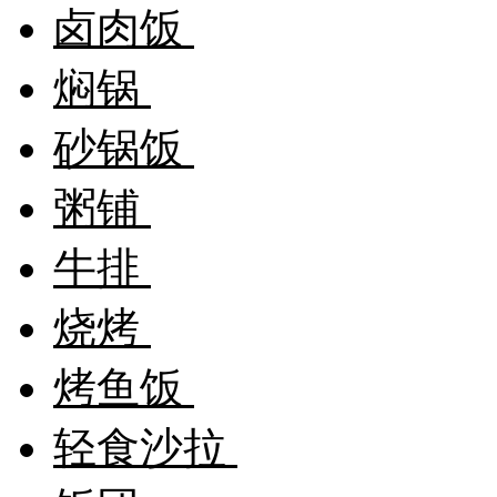
卤肉饭
焖锅
砂锅饭
粥铺
牛排
烧烤
烤鱼饭
轻食沙拉