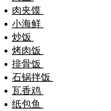
肉夹馍
小海鲜
炒饭
烤肉饭
排骨饭
石锅拌饭
瓦香鸡
纸包鱼