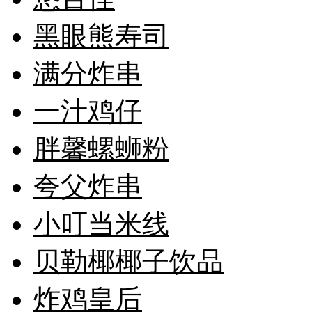
黑眼熊寿司
满分炸串
一汁鸡仔
胖馨螺蛳粉
夸父炸串
小叮当米线
贝勒椰椰子饮品
炸鸡皇后