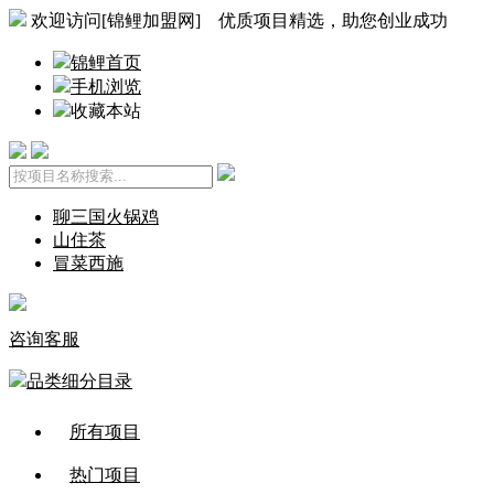
欢迎访问[锦鲤加盟网] 优质项目精选，助您创业成功
锦鲤首页
手机浏览
收藏本站
聊三国火锅鸡
山住茶
冒菜西施
咨询客服
品类细分目录
所有项目
热门项目