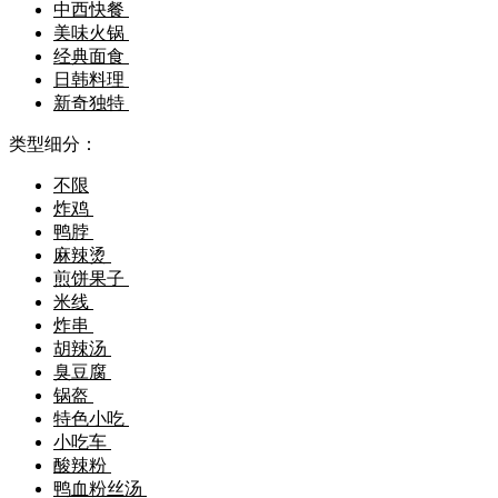
中西快餐
美味火锅
经典面食
日韩料理
新奇独特
类型细分：
不限
炸鸡
鸭脖
麻辣烫
煎饼果子
米线
炸串
胡辣汤
臭豆腐
锅盔
特色小吃
小吃车
酸辣粉
鸭血粉丝汤