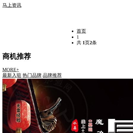
马上资讯
首页
1
共
1
页
2
条
商机推荐
MORE+
最新入驻
热门品牌
品牌推荐