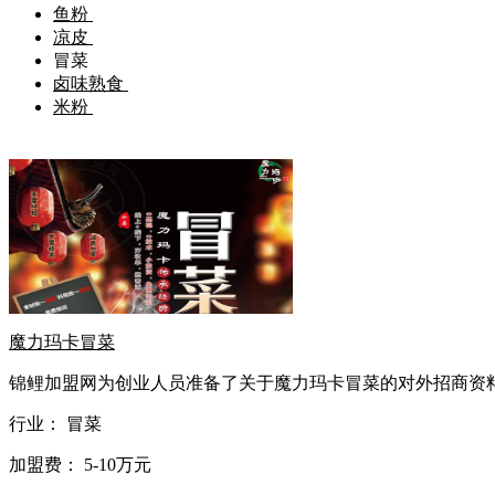
鱼粉
凉皮
冒菜
卤味熟食
米粉
魔力玛卡冒菜
锦鲤加盟网为创业人员准备了关于魔力玛卡冒菜的对外招商资料，
行业：
冒菜
加盟费：
5-10万元