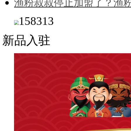
渔粉叔叔停止加盟了？渔
158313
新品入驻