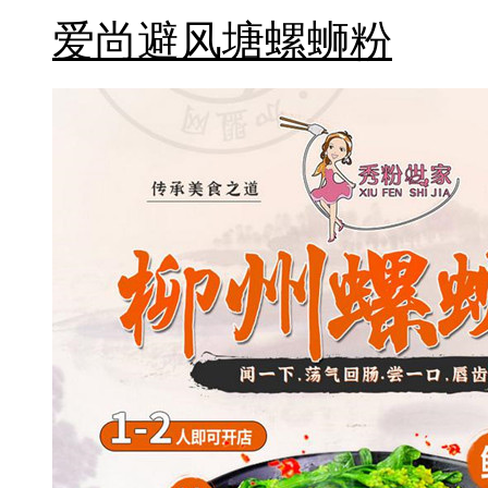
爱尚避风塘螺蛳粉