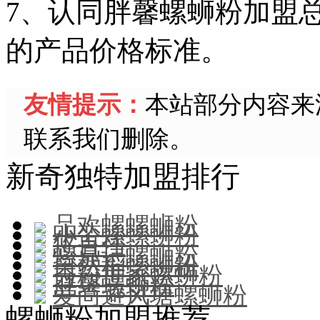
7、认同胖馨螺蛳粉加盟
的产品价格标准。
友情提示：
本站部分内容来
联系我们删除。
新奇独特加盟排行
品欢螺螺蛳粉
小蛮螺螺蛳粉
悠百佳
螺鼎记螺蛳粉
自然稻螺蛳粉
秀粉世家螺蛳粉
胖馨螺蛳粉
爱尚避风塘螺蛳粉
螺蛳粉加盟推荐