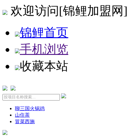
欢迎访问[锦鲤加盟网]
锦鲤首页
手机浏览
收藏本站
聊三国火锅鸡
山住茶
冒菜西施