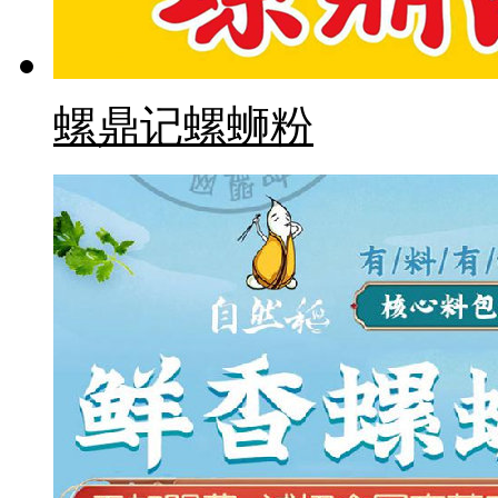
螺鼎记螺蛳粉