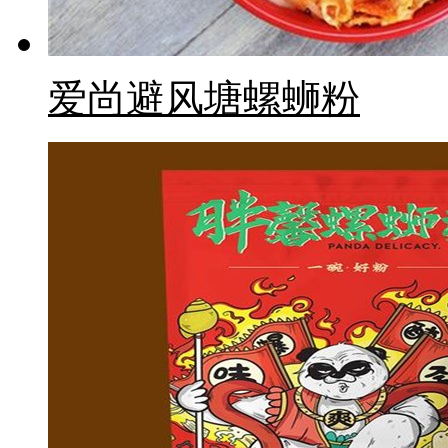
爱尚避风塘螺蛳粉