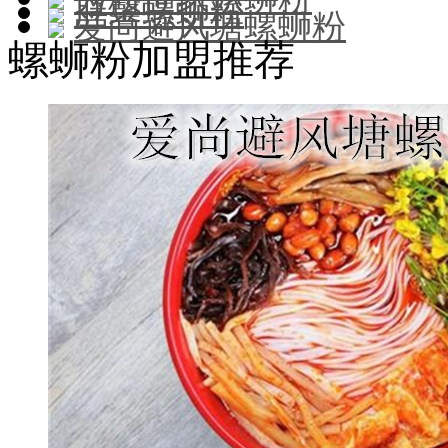
胖馨螺蛳粉
爱尚避风塘螺蛳粉
螺蛳粉加盟推荐