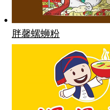
胖馨螺蛳粉