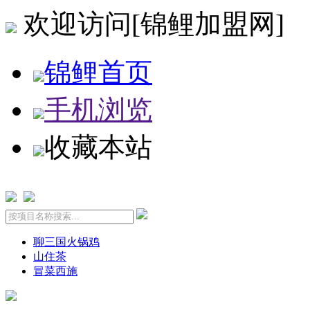
欢迎访问[锦鲤加盟网]
锦鲤首页
手机浏览
收藏本站
聊三国火锅鸡
山住茶
冒菜西施