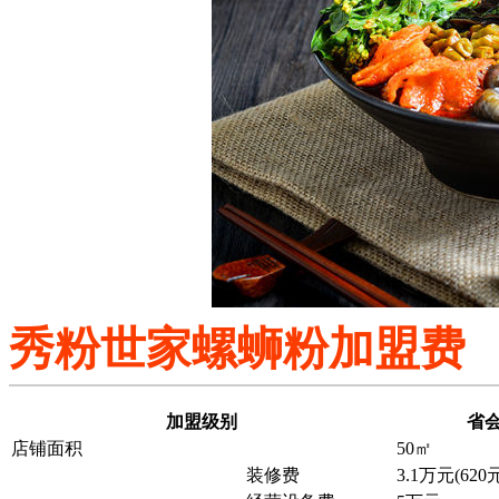
秀粉世家螺蛳粉加盟费
加盟级别
省
店铺面积
50㎡
装修费
3.1万元(620