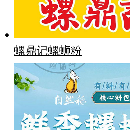
螺鼎记螺蛳粉