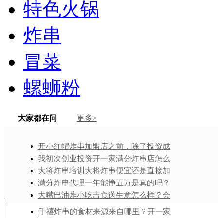
特色火锅
炸串
冒菜
螺蛳粉
大家都在问
更多>
开小红帽炸串加盟店之前，除了投资成
本以外，还需要准备些什么东西？
我初次创业投资开一家满分炸串店怎么
样？满分炸串在全国有多少家门店？
大将炸串培训大将炸串便宜还是直接加
盟一个项目来学便宜？哪种更适合我这种
满分炸串代理一年能挣五万是真的吗？
新手？
怎么经营才能达到这个水平呢？
大嘴巴油炸小吃吉食送生意怎么样？会
不会很少有订单？
千禧炸串的食材来源来自哪里？开一家