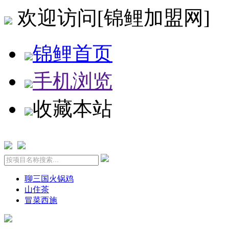
欢迎访问[锦鲤加盟网]
锦鲤首页
手机浏览
收藏本站
聊三国火锅鸡
山住茶
冒菜西施