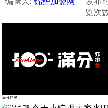
编辑人:
锦鲤加盟网
发布时间：2
览次数:
满分炸串
2226人
已咨询