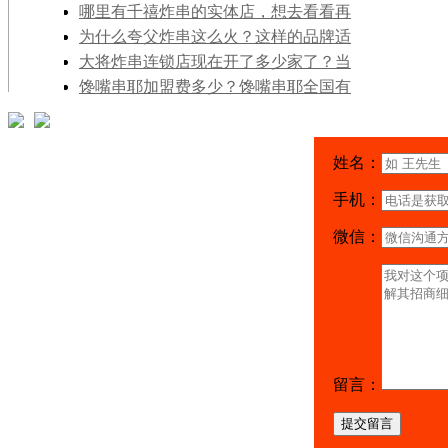
加盟店需要多少钱？
哪里有千禧炸串的实体店，想去看看再
决定加不加盟
为什么夸父炸串这么火？这样的品牌适
合加盟开店吗？
大将炸串连锁店现在开了多少家了？当
地还有开店的名额和机会吗？
馋嘴串耶加盟费多少？馋嘴串耶全国有
多少家连锁店铺了？
姓名：
手机：
微信：
留言：
提交留言