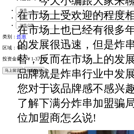
今天小编跟大家来聊
炸串
在市场上受欢迎的程度
小吃
油炸小吃
在市场上也已经有很多
类别：
炸串
的发展很迅速，但是炸
区域：华东
替，反而在市场上的发
投资金额：￥
1-3万元
品牌就是炸串行业中发
您对于该品牌感不感兴
了解下满分炸串加盟骗局
位加盟商怎么说!