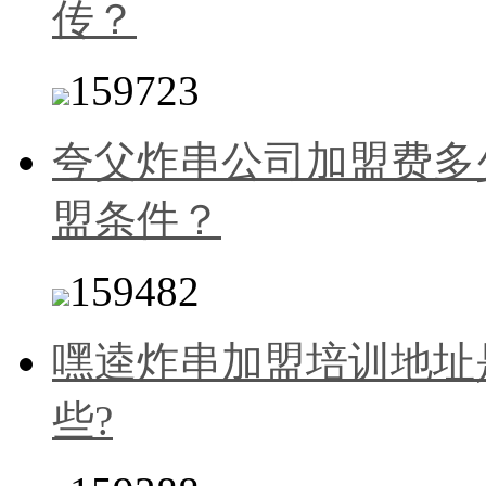
传？
159723
夸父炸串公司加盟费多
盟条件？
159482
嘿逵炸串加盟培训地址
些?