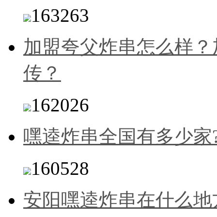
163263
加盟夸父炸串怎么样？
传？
162026
嘿逵炸串全国有多少家
160528
安阳嘿逵炸串在什么地