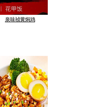
泉味祯黄焖鸡