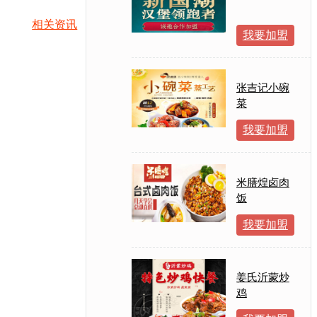
相关资讯
我要加盟
张吉记小碗
菜
我要加盟
米膳煌卤肉
饭
我要加盟
姜氏沂蒙炒
鸡