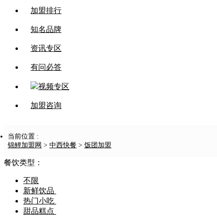
加盟排行
知名品牌
资讯专区
有问必答
视频专区
加盟咨询
当前位置 :
锦鲤加盟网
>
中西快餐
>
饭团加盟
餐饮类型：
不限
新鲜饮品
热门小吃
甜品糕点