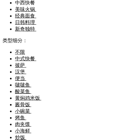
中西快餐
美味火锅
经典面食
日韩料理
新奇独特
类型细分：
不限
中式快餐
披萨
汉堡
便当
啵啵鱼
酸菜鱼
黄焖鸡米饭
酱骨饭
小碗菜
烤鱼
肉夹馍
小海鲜
炒饭