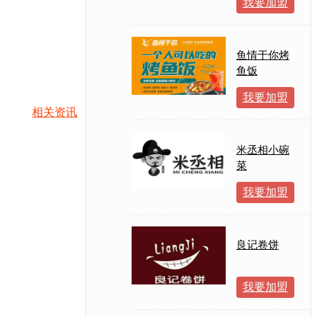
我要加盟
鱼情于你烤
鱼饭
我要加盟
相关资讯
米丞相小碗
菜
我要加盟
良记卷饼
我要加盟