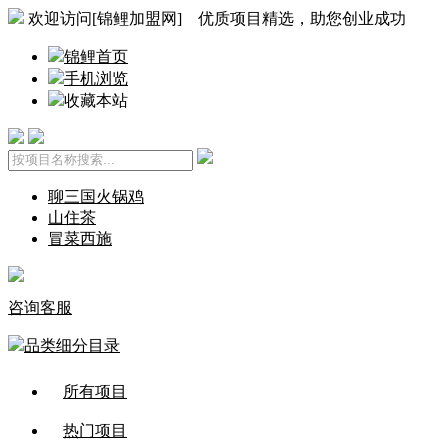
欢迎访问[锦鲤加盟网] 优质项目精选，助您创业成功
锦鲤首页
手机浏览
收藏本站
聊三国火锅鸡
山住茶
冒菜西施
咨询客服
品类细分目录
所有项目
热门项目