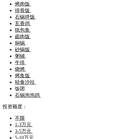
烤肉饭
排骨饭
石锅拌饭
瓦香鸡
纸包鱼
卤肉饭
焖锅
砂锅饭
粥铺
牛排
烧烤
烤鱼饭
轻食沙拉
饭团
石锅泡泡鸡
投资额度：
不限
1-3万元
3-5万元
5-10万元