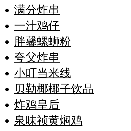
满分炸串
一汁鸡仔
胖馨螺蛳粉
夸父炸串
小叮当米线
贝勒椰椰子饮品
炸鸡皇后
泉味祯黄焖鸡