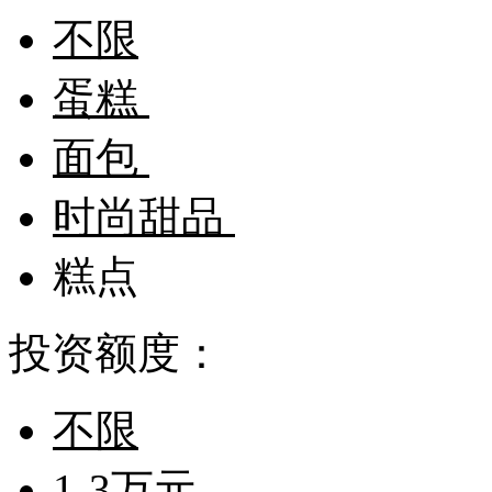
不限
蛋糕
面包
时尚甜品
糕点
投资额度：
不限
1-3万元