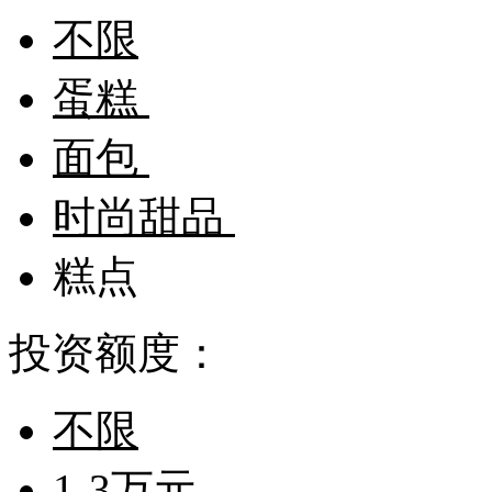
不限
蛋糕
面包
时尚甜品
糕点
投资额度：
不限
1-3万元