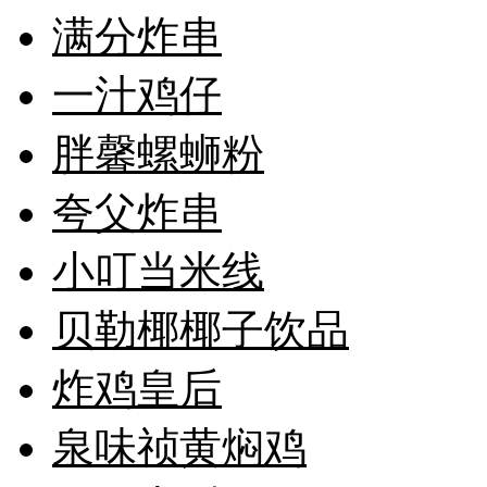
满分炸串
一汁鸡仔
胖馨螺蛳粉
夸父炸串
小叮当米线
贝勒椰椰子饮品
炸鸡皇后
泉味祯黄焖鸡