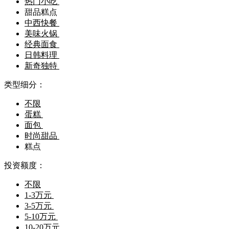
热门小吃
甜品糕点
中西快餐
美味火锅
经典面食
日韩料理
新奇独特
类型细分：
不限
蛋糕
面包
时尚甜品
糕点
投资额度：
不限
1-3万元
3-5万元
5-10万元
10-20万元