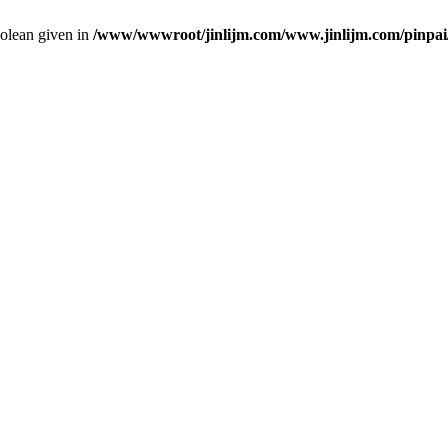
oolean given in
/www/wwwroot/jinlijm.com/www.jinlijm.com/pinpai