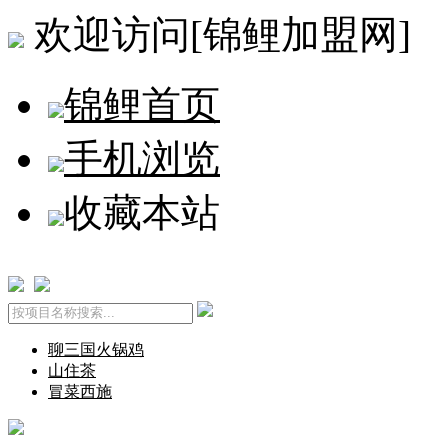
欢迎访问[锦鲤加盟网]
锦鲤首页
手机浏览
收藏本站
聊三国火锅鸡
山住茶
冒菜西施