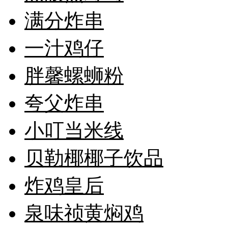
满分炸串
一汁鸡仔
胖馨螺蛳粉
夸父炸串
小叮当米线
贝勒椰椰子饮品
炸鸡皇后
泉味祯黄焖鸡