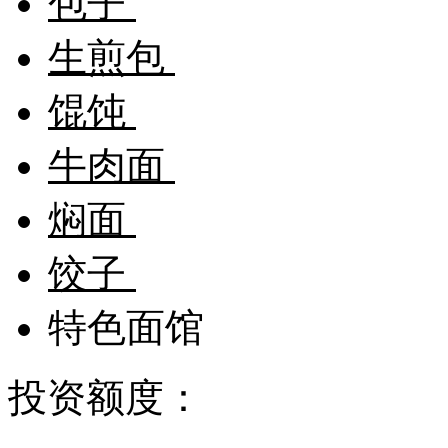
包子
生煎包
馄饨
牛肉面
焖面
饺子
特色面馆
投资额度：