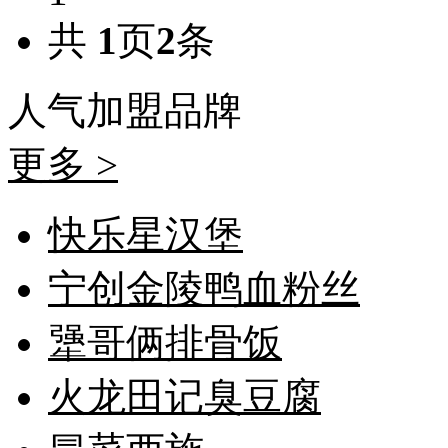
共
1
页
2
条
人气加盟
品牌
更多 >
快乐星汉堡
宁创金陵鸭血粉丝
犟哥俩排骨饭
火龙田记臭豆腐